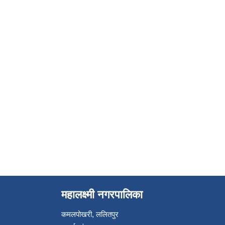
महालक्ष्मी नगरपालिका
कमलपोखरी, ललितपुर