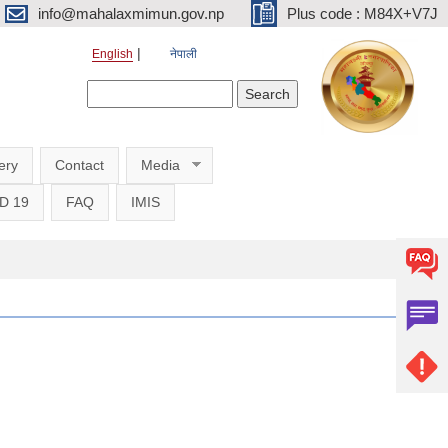
info@mahalaxmimun.gov.np
Plus code : M84X+V7J
English
नेपाली
Search form
Search
ery
Contact
Media
D 19
FAQ
IMIS