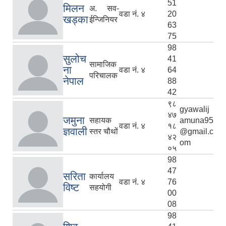
51
मिलन
अ. सव-
वडा नं. ४
20
खड्का
ईन्जिनियर
63
75
98
सुलोच
41
सामाजिक
ना
वडा नं. ४
64
परिचालक
नेपाल
88
42
९८
gyawalij
४७
जमुना
सहायक
amuna95
वडा नं. ४
१८
ज्ञवाली
स्तर चौथों
@gmail.c
४२
om
०५
98
47
सरिता
कार्यालय
वडा नं. ४
76
विष्ट
सहयोगी
00
08
98