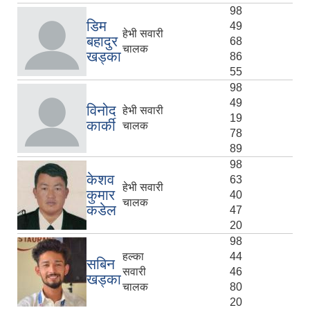
98
डिम
49
हेभी सवारी
बहादुर
68
चालक
खड्का
86
55
98
49
विनोद
हेभी सवारी
19
कार्की
चालक
78
89
98
केशव
63
हेभी सवारी
कुमार
40
चालक
कडेल
47
20
98
हल्का
44
सबिन
सवारी
46
खड्का
चालक
80
20