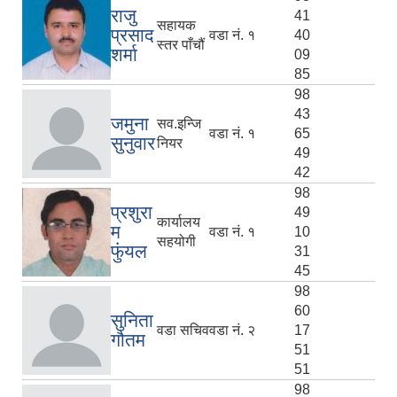
राजु
41
सहायक
प्रसाद
वडा नं. १
40
स्तर पाँचौं
शर्मा
09
85
98
43
जमुना
सव.इन्जि
वडा नं. १
65
सुनुवार
नियर
49
42
98
प्रशुरा
49
कार्यालय
म
वडा नं. १
10
सहयोगी
फुंयल
31
45
98
60
सुनिता
वडा सचिव
वडा नं. २
17
गौतम
51
51
98