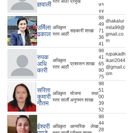
स्तर आठौं
प्रमुख
ज्ञवाली
७१
४४
98
dhakalur
49
उर्मिला
अधिकृत
mila99@
सहकारी शाखा
71
ढकाल
स्तर आठौं
gmail.co
36
m
41
98
rupakadh
रुपक
41
अधिकृत
ikari2044
अधि
प्रशासन शाखा
65
स्तर आठौं
@gmail.c
कारी
90
om
75
98
सरिता
51
अधिकृत
योजना तथा
कुमारी
00
स्तर सातौं
अनुगमन शाखा
गौतम
39
52
98
44
ईश्वरी
अधिकृत
आन्तरिक लेखा
28
पाण्डे
स्तर सातौं
परीक्षण शाखा