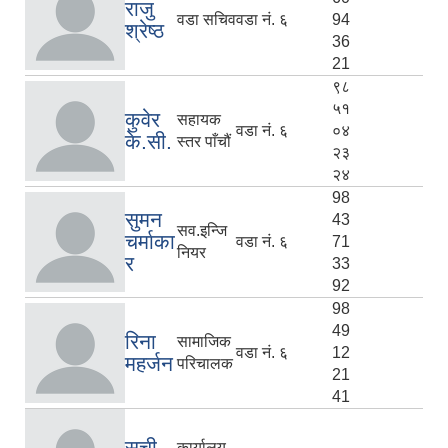
राजु
वडा सचिव
वडा नं. ६
94
श्रेष्ठ
36
21
९८
५१
कुवेर
सहायक
वडा नं. ६
०४
के.सी.
स्तर पाँचौं
२३
२४
98
सुमन
43
सव.इन्जि
चर्माका
वडा नं. ६
71
नियर
र
33
92
98
49
रिना
सामाजिक
वडा नं. ६
12
महर्जन
परिचालक
21
41
सची
कार्यालय