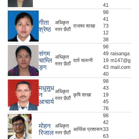
41
98
41
गीता
अधिकृत
राजश्व शाखा
73
श्रेष्ठ
स्तर छैठौं
12
38
98
संगम
49
raisanga
अधिकृत
चाम्लि
दर्ता चलानी
19
m147@g
स्तर छैठौं
ङ्ग
43
mail.com
40
98
मधुसुध
43
अधिकृत
न
कृषि शाखा
19
स्तर छैठौं
आचार्य
45
76
98
42
मोहन
अधिकृत
आर्थिक प्रशासन
33
रिजाल
स्तर छैठौं
63