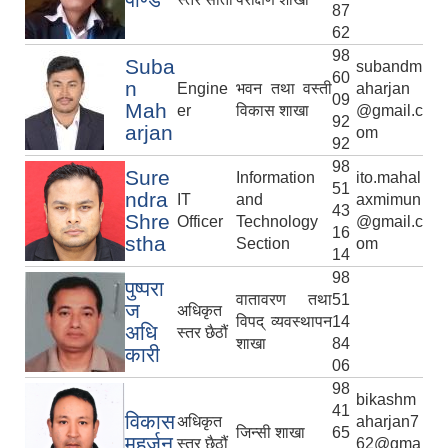
87
62
98
Suba
subandm
60
n
Engine
भवन तथा वस्ती
aharjan
09
Mah
er
विकास शाखा
@gmail.c
92
arjan
om
92
98
Sure
Information
ito.mahal
51
ndra
IT
and
axmimun
43
Shre
Officer
Technology
@gmail.c
16
stha
Section
om
14
98
पुष्परा
वातावरण तथा
51
ज
अधिकृत
विपद् व्यवस्थापन
14
अधि
स्तर छैठौं
शाखा
84
कारी
06
98
bikashm
41
विकास
अधिकृत
aharjan7
जिन्सी शाखा
65
महर्जन
स्तर छैठौं
62@gma