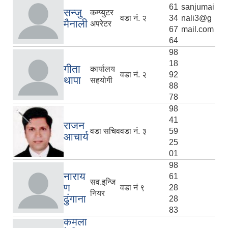
61
sanjumai
सन्जु
कम्प्युटर
वडा नं. २
34
nali3@g
मैनाली
अपरेटर
67
mail.com
64
98
18
गीता
कार्यालय
वडा नं. २
92
थापा
सहयोगी
88
78
98
41
राजन
वडा सचिव
वडा नं. ३
59
आचार्य
25
01
98
नाराय
61
सव.इन्जि
ण
वडा नं ९
28
नियर
ढुंगाना
28
83
कमला