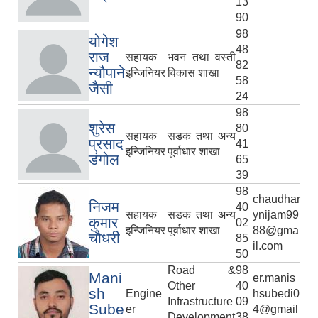
13
90
98
योगेश
48
राज
सहायक
भवन तथा वस्ती
82
न्यौपाने
इन्जिनियर
विकास शाखा
58
जैसी
24
98
शुरेस
80
सहायक
सडक तथा अन्य
प्रसाद
41
इन्जिनियर
पूर्वाधार शाखा
डंगोल
65
39
98
chaudhar
निजम
40
सहायक
सडक तथा अन्य
ynijam99
कुमार
02
इन्जिनियर
पूर्वाधार शाखा
88@gma
चौधरी
85
il.com
50
Road &
98
Mani
er.manis
Other
40
sh
Engine
hsubedi0
Infrastructure
09
Sube
er
4@gmail
Development
38