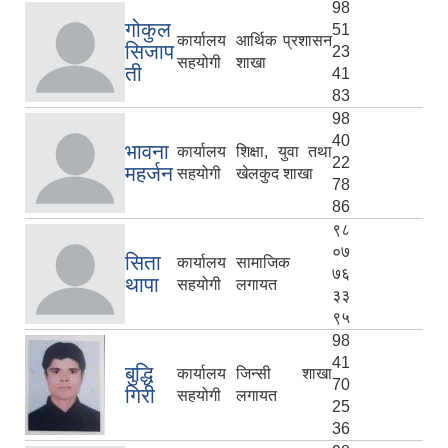
98
गोकुल
51
कार्यालय
आर्थिक प्रशासन
सिजाप
23
सहयोगी
शाखा
ती
41
83
98
40
भावना
कार्यालय
शिक्षा, युवा तथा
22
महर्जन
सहयोगी
खेलकुद शाखा
78
86
९८
०७
सिता
कार्यालय
सामाजिक
७६
थापा
सहयोगी
लगायत
३३
९५
98
41
बुद्धि
कार्यालय
जिन्सी शाखा
70
गिरी
सहयोगी
लगायत
25
36