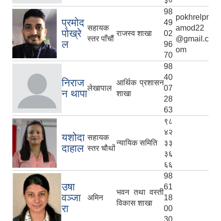
३०
98
pokhrelpr
प्रमोद
49
सहायक
amod22
पोख्रे
राजस्व शाखा
02
स्तर पाँचौं
@gmail.c
ल
96
om
70
98
40
निराज
आर्थिक प्रशासन
लेखापाल
07
न थापा
शाखा
28
63
९८
४२
यशोदा
सहायक
न्यायिक समिति
३३
दाहाल
स्तर चौथों
३६
६६
98
उषा
61
भवन तथा वस्ती
वञ्जा
अमिन
18
विकास शाखा
रा
00
30