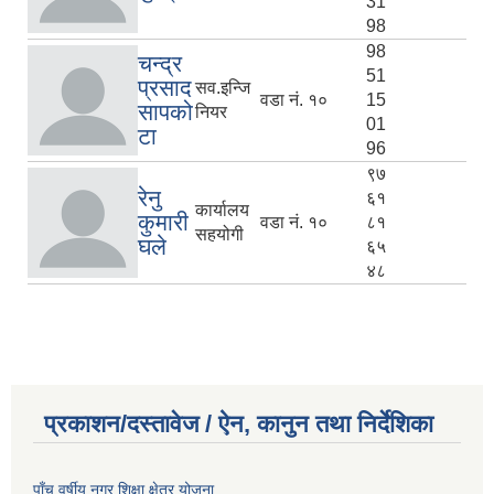
31
98
98
चन्द्र
51
प्रसाद
सव.इन्जि
वडा नं. १०
15
सापको
नियर
01
टा
96
९७
रेनु
६१
कार्यालय
कुमारी
वडा नं. १०
८१
सहयोगी
घले
६५
४८
प्रकाशन/दस्तावेज / ऐन, कानुन तथा निर्देशिका
पाँच वर्षीय नगर शिक्षा क्षेत्र योजना