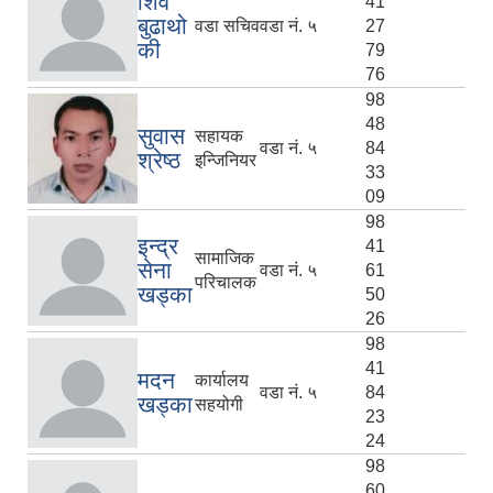
शिव
41
बुढाथो
वडा सचिव
वडा नं. ५
27
की
79
76
98
48
सुवास
सहायक
वडा नं. ५
84
श्रेष्ठ
इन्जिनियर
33
09
98
इन्द्र
41
सामाजिक
सेना
वडा नं. ५
61
परिचालक
खड्का
50
26
98
41
मदन
कार्यालय
वडा नं. ५
84
खड्का
सहयोगी
23
24
98
60