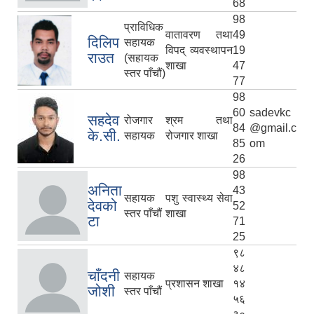
68
98
प्राविधिक
वातावरण तथा
49
दिलिप
सहायक
विपद् व्यवस्थापन
19
राउत
(सहायक
शाखा
47
स्तर पाँचौं)
77
98
60
sadevkc
सहदेव
रोजगार
श्रम तथा
84
@gmail.c
के.सी.
सहायक
रोजगार शाखा
85
om
26
98
अनिता
43
सहायक
पशु स्वास्थ्य सेवा
देवको
52
स्तर पाँचौं
शाखा
टा
71
25
९८
४८
चाँदनी
सहायक
प्रशासन शाखा
१४
जोशी
स्तर पाँचौं
५६