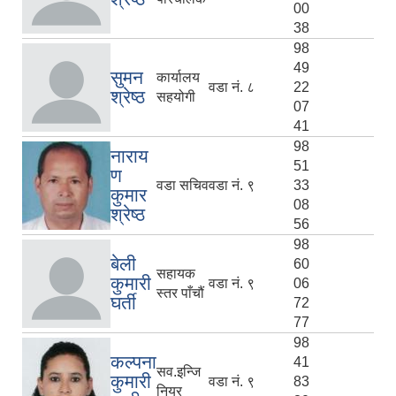
00
38
98
49
सुमन
कार्यालय
वडा नं. ८
22
श्रेष्ठ
सहयोगी
07
41
98
नाराय
51
ण
वडा सचिव
वडा नं. ९
33
कुमार
08
श्रेष्ठ
56
98
बेली
60
सहायक
कुमारी
वडा नं. ९
06
स्तर पाँचौं
घर्ती
72
77
98
कल्पना
41
सव.इन्जि
कुमारी
वडा नं. ९
83
नियर