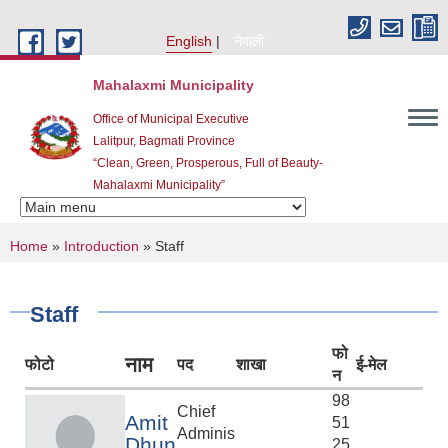
Skip to main content
English
नेपाली
Mahalaxmi Municipality
Office of Municipal Executive
Lalitpur, Bagmati Province
“Clean, Green, Prosperous, Full of Beauty-
Mahalaxmi Municipality”
You are here
Home
»
Introduction
» Staff
Staff
फो
नाम
फोटो
पद
शाखा
ई-मेल
न
98
Chief
Amit
51
Adminis
Dhun
25