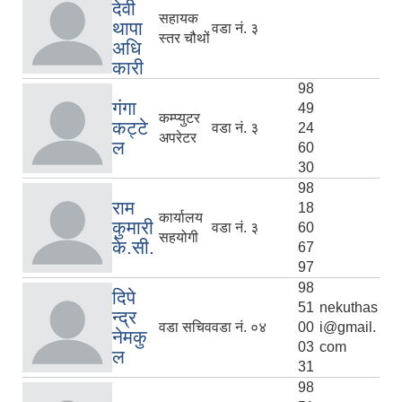
देवी
सहायक
थापा
वडा नं. ३
स्तर चौथों
अधि
कारी
98
गंगा
49
कम्प्युटर
कट्टे
वडा नं. ३
24
अपरेटर
ल
60
30
98
राम
18
कार्यालय
कुमारी
वडा नं. ३
60
सहयोगी
के.सी.
67
97
98
दिपे
51
nekuthas
न्द्र
वडा सचिव
वडा नं. ०४
00
i@gmail.
नेमकु
03
com
ल
31
98