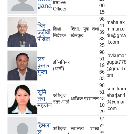
trative
gana
00
Officer
15
98
mahalax
चिर
41
शिक्षा
शिक्षा, युवा तथा
mimun.e
ञ्जीवी
39
निर्देशक
खेलकुद
du@gma
पौडेल
88
il.com
25
98
lavkumar
लव
51
इन्जिनियर
gupta778
कुमार
19
(आठौँ)
@gmail.c
गुप्ता
66
om
33
98
sumitram
सुमि
51
अधिकृत
aharjan4
त्रा
आर्थिक प्रशासन
43
स्तर आठौं
0@gmail
महर्जन
10
.com
29
९८
हिमला
४१
अधिकृत
स्वास्थ्य शाखा
ल
५०