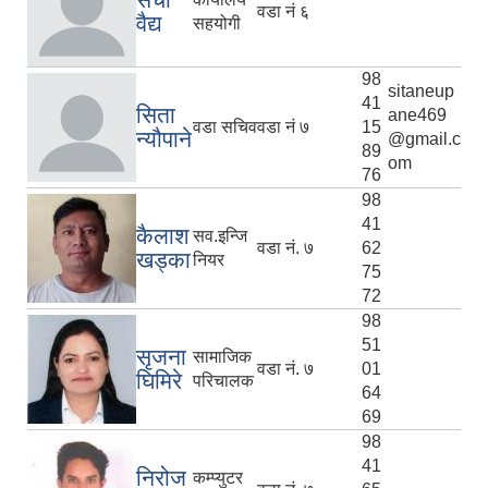
वडा नं ६
वैद्य
सहयोगी
98
sitaneup
41
सिता
ane469
वडा सचिव
वडा नं ७
15
न्यौपाने
@gmail.c
89
om
76
98
41
कैलाश
सव.इन्जि
वडा नं. ७
62
खड्का
नियर
75
72
98
51
सृजना
सामाजिक
वडा नं. ७
01
घिमिरे
परिचालक
64
69
98
41
निरोज
कम्प्युटर