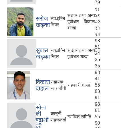
79
९८
सडक तथा अन्य
४९
सरोज
सव.इन्जि
पुर्वाधार विकास
८२
खड्का
नियर
शाखा
३१
२१
98
51
सुबास
सव.इन्जि
सडक तथा अन्य
24
खड्का
नियर
पूर्वाधार शाखा
35
35
98
41
विकास
सहायक
सहकारी शाखा
55
दाहाल
स्तर पाँचौं
88
91
98
सोना
61
ली
कानुनी
न्यायिक समिति
55
बुढाथो
सहजकर्ता
90
की