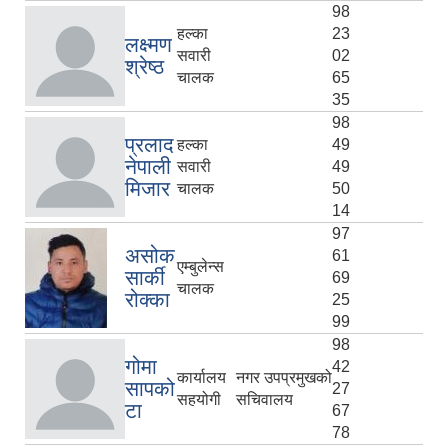
98
हल्का
23
लक्ष्मण
सवारी
02
श्रेष्ठ
चालक
65
35
98
प्रलाद
हल्का
49
नेपाली
सवारी
49
मिजार
चालक
50
14
97
असोक
61
एम्बुलेन्स
सार्की
69
चालक
रोक्का
25
99
98
गोमा
42
कार्यालय
नगर उपप्रमुखको
सापको
27
सहयोगी
सचिवालय
टा
67
78