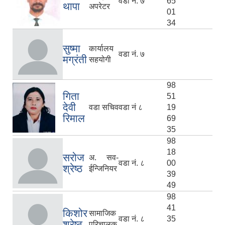
वडा नं. ७
65
थापा
अपरेटर
01
34
सुष्मा
कार्यालय
वडा नं. ७
मग्रंती
सहयोगी
98
गिता
51
देवी
वडा सचिव
वडा नं ८
19
रिमाल
69
35
98
18
सरोज
अ. सव-
वडा नं. ८
00
श्रेष्ठ
ईन्जिनियर
39
49
98
41
किशोर
सामाजिक
वडा नं. ८
35
श्रेष्ठ
परिचालक