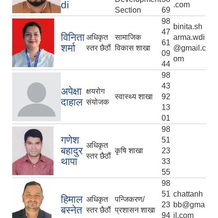
di
.com
Section
69
98
binita.sh
47
विनिता
अधिकृत
सामाजिक
arma.wdi
61
शर्मा
स्तर छैठौं
विकास शाखा
@gmail.c
09
om
44
98
43
अपेक्षा
क्षयरोग
स्वास्थ्य शाखा
92
दाहाल
संयोजक
13
01
98
गणेश
51
अधिकृत
बहादुर
कृषि शाखा
23
स्तर छैठौं
थापा
33
55
98
51
chattanh
हिमाल
अधिकृत
पन्जिकरण/
23
bb@gma
बस्नेत
स्तर छैठौं
प्रशासन शाखा
94
il.com