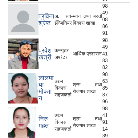
98
49
प्रविना
अ. सव-
भवन तथा बस्ती
08
श्रेष्ठ
ईन्जिनियर
विकास शाखा
86
91
98
49
प्रवेश
कम्प्युटर
आर्थिक प्रशासन
41
खत्री
अपरेटर
83
82
98
लालमा
उद्यम
63
या
श्रम तथा
विकास
85
मोक्ता
रोजगार शाखा
सहजकर्ता
87
न
96
98
उद्यम
41
निरु
श्रम तथा
विकास
91
महत
रोजगार शाखा
सहजकर्ता
14
39