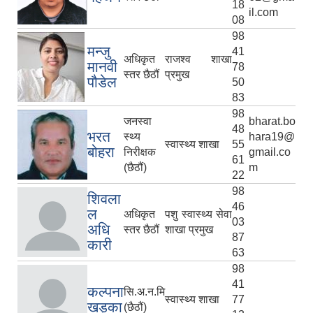
18
il.com
08
98
मन्जु
41
अधिकृत
राजश्व शाखा
मानवी
78
स्तर छैठौं
प्रमुख
पौडेल
50
83
98
जनस्वा
bharat.bo
48
भरत
स्थ्य
hara19@
स्वास्थ्य शाखा
55
बोहरा
निरीक्षक
gmail.co
61
(छैठौं)
m
22
98
शिवला
46
ल
अधिकृत
पशु स्वास्थ्य सेवा
03
अधि
स्तर छैठौं
शाखा प्रमुख
87
कारी
63
98
41
कल्पना
सि.अ.न.मि
स्वास्थ्य शाखा
77
खड्का
(छैठौं)