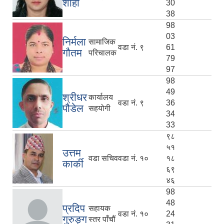
शाही
30
38
98
03
निर्मला
सामाजिक
वडा नं. ९
61
गौतम
परिचालक
79
97
98
49
श्रीधर
कार्यालय
वडा नं. ९
36
पौडेल
सहयोगी
34
33
९८
५१
उत्तम
वडा सचिव
वडा नं. १०
१८
कार्की
६९
४६
98
48
प्रदिप
सहायक
वडा नं. १०
24
गुरुङ्ग
स्तर पाँचौं