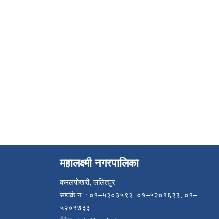
महालक्ष्मी नगरपालिका
कमलपोखरी, ललितपुर
सम्पर्क नं. : ०१–५२०३५९२, ०१–५२०१६३३, ०१–
५२०१७३३