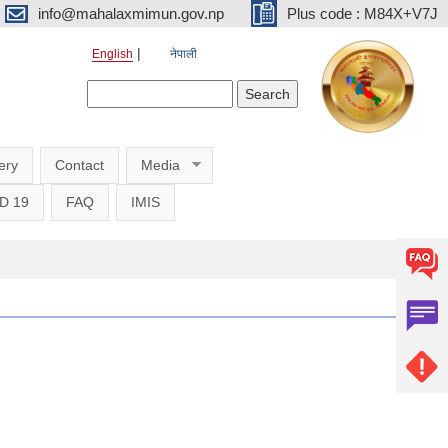
info@mahalaxmimun.gov.np
Plus code : M84X+V7J
English
नेपाली
Search form
Search
ery
Contact
Media
D 19
FAQ
IMIS