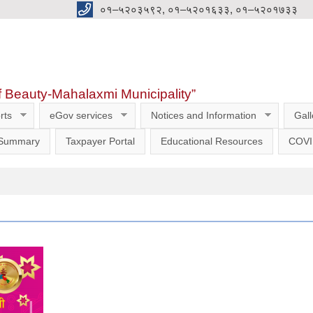
०१–५२०३५९२, ०१–५२०१६३३, ०१–५२०१७३३
f Beauty-Mahalaxmi Municipality”
rts
eGov services
Notices and Information
Gall
 Summary
Taxpayer Portal
Educational Resources
COVI