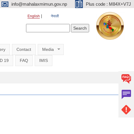
info@mahalaxmimun.gov.np
Plus code : M84X+V7J
English
नेपाली
Search form
Search
ery
Contact
Media
D 19
FAQ
IMIS