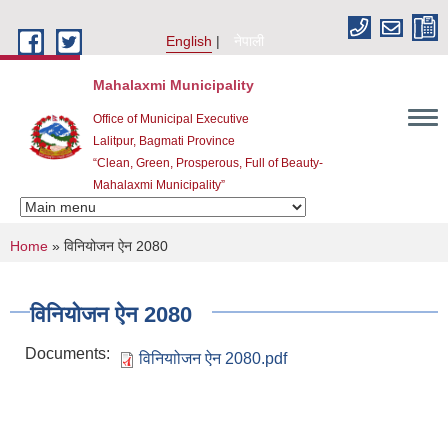
Skip to main content
English
नेपाली
Mahalaxmi Municipality
Office of Municipal Executive
Lalitpur, Bagmati Province
“Clean, Green, Prosperous, Full of Beauty-
Mahalaxmi Municipality”
You are here
Home
» विनियोजन ऐन 2080
विनियोजन ऐन 2080
Documents:
विनियाोजन ऐन 2080.pdf