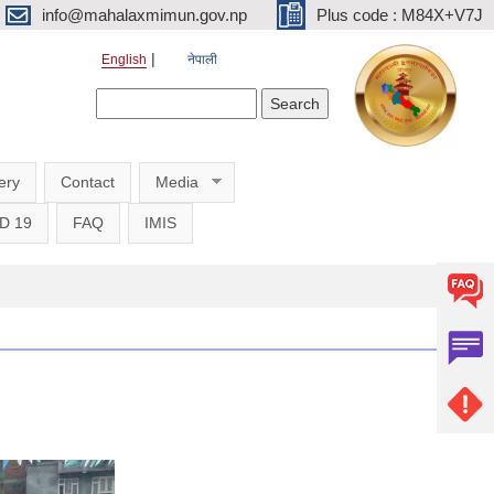
info@mahalaxmimun.gov.np
Plus code : M84X+V7J
English
नेपाली
Search form
Search
ery
Contact
Media
D 19
FAQ
IMIS