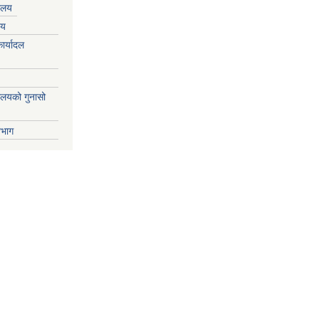
यालय
लय
ार्यादल
्यालयको गुनासो
िभाग