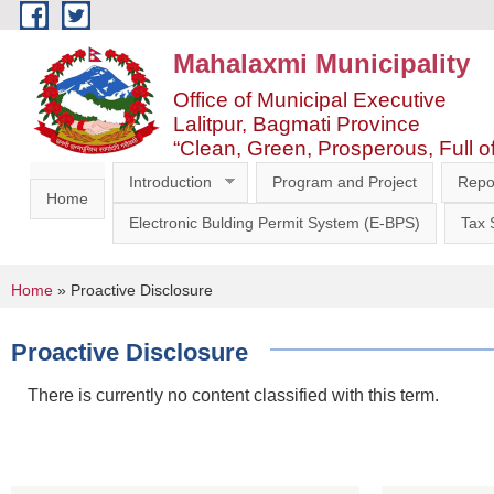
Skip to main content
Mahalaxmi Municipality
Office of Municipal Executive
Lalitpur, Bagmati Province
“Clean, Green, Prosperous, Full o
Introduction
Program and Project
Repo
Home
Electronic Bulding Permit System (E-BPS)
Tax
You are here
Home
» Proactive Disclosure
Proactive Disclosure
There is currently no content classified with this term.