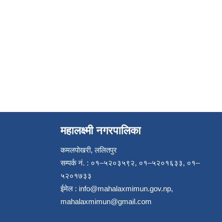
महालक्ष्मी नगरपालिका
कमलपोखरी, ललितपुर
सम्पर्क नं. : ०१–५२०३५९२, ०१–५२०१६३३, ०१–
५२०१७३३
ईमेल :
info@mahalaxmimun.gov.np
,
mahalaxmimun@gmail.com