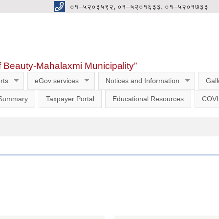
०१–५२०३५९२, ०१–५२०१६३३, ०१–५२०१७३३
f Beauty-Mahalaxmi Municipality”
rts
eGov services
Notices and Information
Gall
 Summary
Taxpayer Portal
Educational Resources
COVI