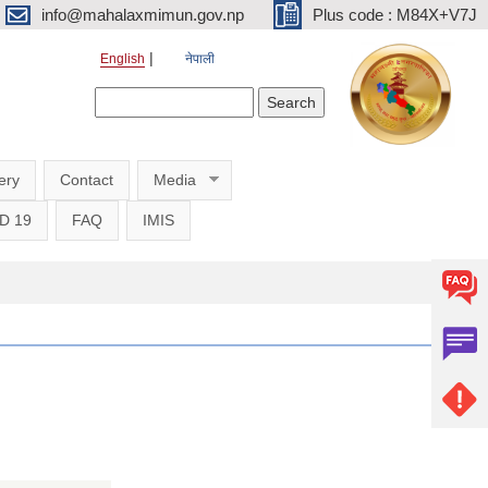
info@mahalaxmimun.gov.np
Plus code : M84X+V7J
English
नेपाली
Search form
Search
ery
Contact
Media
D 19
FAQ
IMIS