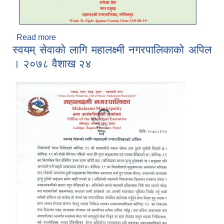
Read more
about महालक्ष्मी नगरपालिका, ललितपुरले कोभिड-१९
स्वयम् सेवाको लागि महालक्ष्मी नगरपालिकाको अपिल
संक्रमण रोकथाम तथा नियन्त्रणका लागि सञ्चालनमा
ल्याएका निःशुल्क सेवाहरू ।
। २०७८ वैशाख २४