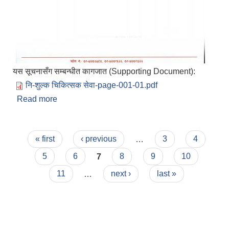
यस सूचनासँग सम्बन्धीत कागजात (Supporting Document):
नि-शुल्क चिकित्सक सेवा-page-001-01.pdf
Read more
about होम आईसोलेसनमा रहनुहुनेहरुका लागि निःशुल्क
चिकित्सकीय परामर्श सेवा सम्बन्धी सूचना!
Pages
« first
‹ previous
…
3
4
5
6
7
8
9
10
11
…
next ›
last »