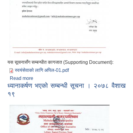
यस सूचनासँग सम्बन्धीत कागजात (Supporting Document):
स्वयंसेवाको लागि अपिल-01.pdf
Read more
about स्वयम् सेवाको लागि महालक्ष्मी नगरपालिकाको अपिल
ध्यानाकर्षण भएको सम्बन्धी सूचना । २०७८ वैशाख
। २०७८ वैशाख २४
१९