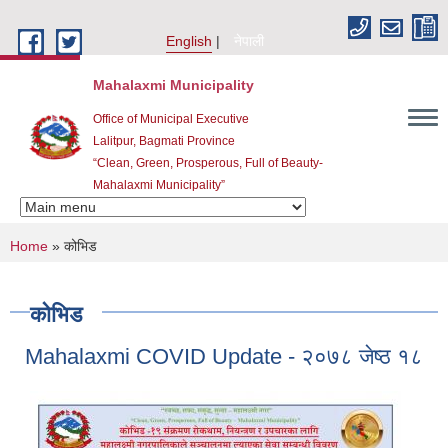
Skip to main content
English
नेपाली
Mahalaxmi Municipality
Office of Municipal Executive
Lalitpur, Bagmati Province
“Clean, Green, Prosperous, Full of Beauty-
Mahalaxmi Municipality”
You are here
Home
» कोभिड
कोभिड
Mahalaxmi COVID Update - २०७८ जेष्ठ १८