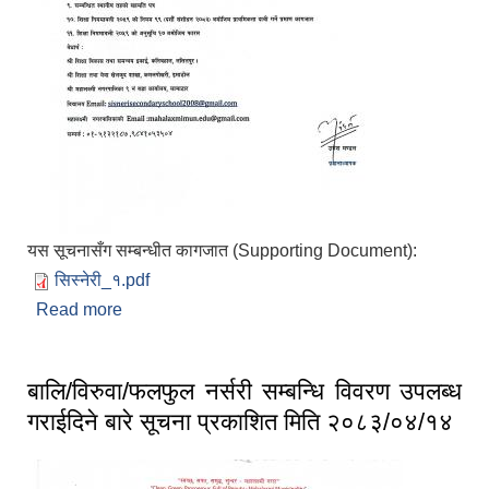
यस सूचनासँग सम्बन्धीत कागजात (Supporting Document):
सिस्नेरी_१.pdf
Read more
about सरुवा सहमतिका लागि दरखास्त आवहान सम्बन्धमा
प्रकाशित मिति २०८३/०४/१३
बालि/विरुवा/फलफुल नर्सरी सम्बन्धि विवरण उपलब्ध
गराईदिने बारे सूचना प्रकाशित मिति २०८३/०४/१४