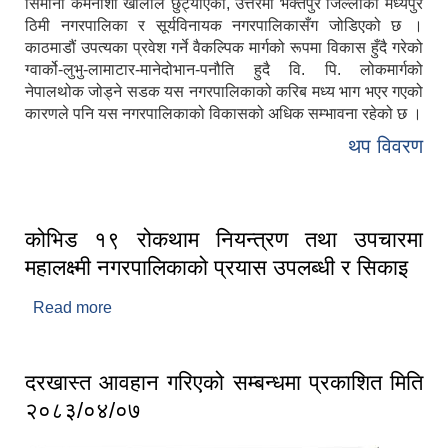
सिमाना कर्मनाशा खोलाले छुट्याएको, उत्तरमा भक्तपुर जिल्लाको मध्यपुर
ठिमी नगरपालिका र सूर्यविनायक नगरपालिकासँग जोडिएको छ ।
काठमाडौं उपत्यका प्रवेश गर्ने वैकल्पिक मार्गको रूपमा विकास हुँदै गरेको
ग्वार्को-लुभु-लामाटार-मानेदोभान-पनौति हुदै वि. पि. लोकमार्गको
नेपालथोक जोड्ने सडक यस नगरपालिकाको करिब मध्य भाग भएर गएको
कारणले पनि यस नगरपालिकाको विकासको अधिक सम्भावना रहेको छ ।
थप विवरण
कोभिड १९ रोकथाम नियन्त्रण तथा उपचारमा
महालक्ष्मी नगरपालिकाको प्रयास उपलब्धी र सिकाइ
Read more
about कोभिड १९ रोकथाम नियन्त्रण तथा उपचारमा
महालक्ष्मी नगरपालिकाको प्रयास उपलब्धी र सिकाइ
दरखास्त आवहान गरिएको सम्बन्धमा प्रकाशित मिति
२०८३/०४/०७