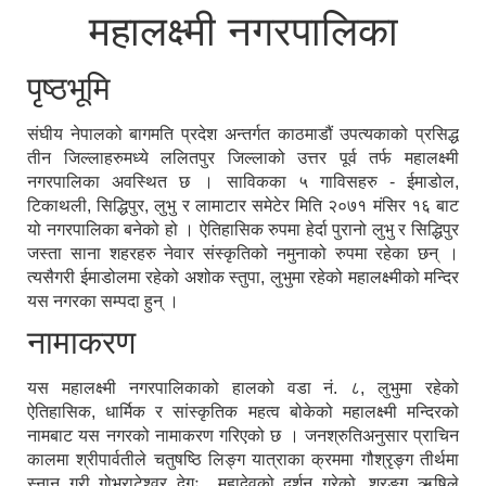
महालक्ष्मी नगरपालिका
पृष्ठभूमि
संघीय नेपालको बागमति प्रदेश अन्तर्गत काठमाडौं उपत्यकाको प्रसिद्ध
तीन जिल्लाहरुमध्ये ललितपुर जिल्लाको उत्तर पूर्व तर्फ महालक्ष्मी
नगरपालिका अवस्थित छ । साविकका ५ गाविसहरु - ईमाडोल,
टिकाथली, सिद्धिपुर, लुभु र लामाटार समेटेर मिति २०७१ मंसिर १६ बाट
यो नगरपालिका बनेको हो । ऐतिहासिक रुपमा हेर्दा पुरानो लुभु र सिद्धिपुर
जस्ता साना शहरहरु नेवार संस्कृतिको नमुनाको रुपमा रहेका छन् ।
त्यसैगरी ईमाडोलमा रहेको अशोक स्तुपा, लुभुमा रहेको महालक्ष्मीको मन्दिर
यस नगरका सम्पदा हुन् ।
नामाकरण
यस महालक्ष्मी नगरपालिकाको हालको वडा नं. ८, लुभुमा रहेको
ऐतिहासिक, धार्मिक र सांस्कृतिक महत्व बोकेको महालक्ष्मी मन्दिरको
नामबाट यस नगरको नामाकरण गरिएको छ । जनश्रुतिअनुसार प्राचिन
कालमा श्रीपार्वतीले चतुषष्ठि लिङ्ग यात्राका क्रममा गौश्रृङ्ग तीर्थमा
स्नान गरी गोभ्राटेश्वर देगः महादेवको दर्शन गरेको, श्रृङ्ग ऋषिले