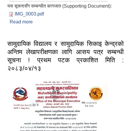
यस सूचनासँग सम्बन्धीत कागजात (Supporting Document):
IMG_0003.pdf
Read more
about बालि/विरुवा/फलफुल नर्सरी सम्बन्धि विवरण उपलब्ध
गराईदिने बारे सूचना प्रकाशित मिति २०८३/०४/१४
सामुदायिक विद्यालय र सामुदायिक सिकाइ केन्द्रको
अन्तिम लेखापरीक्षणका लागि आसय पत्र सम्बन्धी
सूचना ! प्रथम पटक प्रकाशित मिति :
२०८३/०४/१३