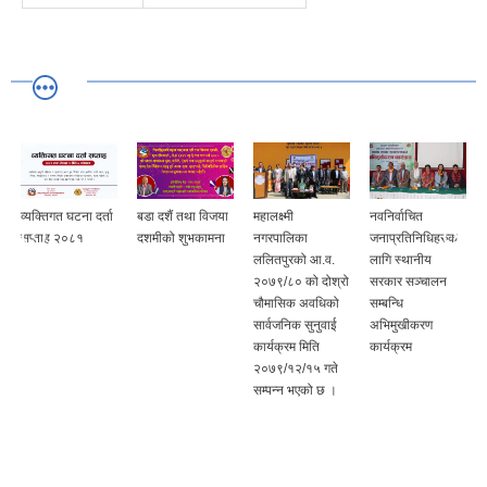
व्यक्तिगत घटना दर्ता
बडा दशैं तथा विजया
महालक्ष्मी
नवनिर्वाचित
सप्ताह २०८१
दशमीको शुभकामना
नगरपालिका
जनाप्रतिनिधिहरुक
ललितपुरको आ.व.
लागि स्थानीय
२०७९/८० को दोश्रो
सरकार सञ्चालन
चौमासिक अवधिको
सम्बन्धि
सार्वजनिक सुनुवाई
अभिमुखीकरण
कार्यक्रम मिति
कार्यक्रम
२०७९/१२/१५ गते
सम्पन्न भएको छ ।