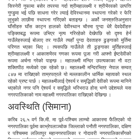
सिस्नेरी गुफामा बसेर तपस्या गर्दा श्रीमहालक्ष्मी र श्रीभैरवको उत्पत्ति
गुण्डुमा भई पछि साधना गरेर ल्याई देविस्थानमा स्थापना गरेको र फेरि
लुभुको लाछीमा स्थापना गरिएको बताइन्छ । अर्को जनश्रुतिअनुसार
घाँसीहरु घाँस काट्न हालको देवीस्थान चौरमा पुग्दा धेरै देवदेवीहरु
पङ्क्तिबद्ध रूपमा उभिएर नृत्य गरिरहेको देखेपछि सो दृश्य हेर्न
गाउँलेहरुलाई बोलाए तर गाउँले त्यहाँ पुग्दा देवताहरु ढुङ्गाको मुर्तिमा
परिणत भएका थिए । त्यसपछि गाउँलेले ती ढुङ्गाका मुर्तिहरुलाई
श्रीमहालक्ष्मी र आकाशभैरव गणका रूपमा पूजा गरी आफ्नो ईष्टदेवीको
रूपमा अर्चना गरेको पाइन्छ । महालक्ष्मी मन्दिर उपत्यकाका नौ वटा
शक्तिपीठ मध्येको एक रहेको छ। महालक्ष्मी मन्दिरभित्र नेपाल सम्वत्
८४७ मा राखिएको ताम्रपत्रले यो मल्लकालीन धार्मिक महत्वको स्थल
रहेको प्रष्ट पार्छ । महालक्ष्मीलाई ऐश्वर्य र समृद्धिकी देवीको रूपमा मानिने
भएकोले नगर पनि ऐश्वर्य र समृद्धिले भरिभराउ होस् भन्ने उद्देशयले यस
नगरपालिकाको नाम महाक्ष्मी नगरपालिका राखिएको देखिन्छ ।
अवस्थिति (सिमाना)
करिब २६.५ वर्ग कि.मी. मा पूर्व-पश्चिम लाम्चो आकारमा फैलिएको यो
नगरपालिका पूर्वमा काभ्रेपलाञ्चोक जिल्लाको पनौती नगरपालिका, दक्षिण
र पश्चिममा ललितपुर महानगरपालिका र गोदावरी नगरपालिकासँगको