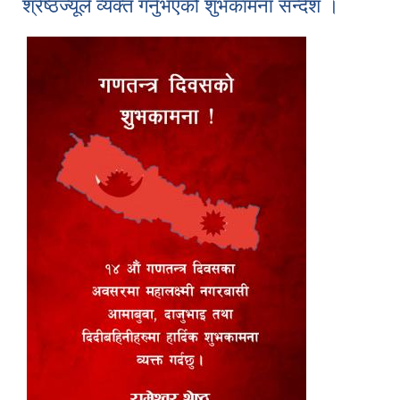
श्रेष्ठज्यूले व्यक्त गर्नुभएको शुभकामना सन्देश ।