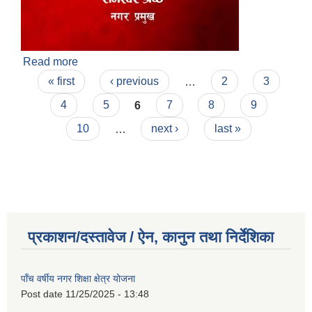
Read more
about गणतन्त्र दिवसको अवसरमा नगरप्रमुख श्री रामेश्वर
Pages
श्रेष्ठज्यूले व्यक्त गर्नुभएको शुभकामना सन्देश ।
« first
‹ previous
…
2
3
4
5
6
7
8
9
10
…
next ›
last »
प्रकाशन/दस्तावेज / ऐन, कानुन तथा निर्देशिका
पाँच वर्षीय नगर शिक्षा क्षेत्र योजना
Post date
11/25/2025 - 13:48