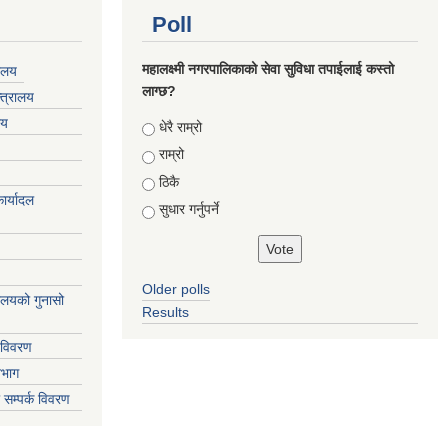
Poll
महालक्ष्मी नगरपालिकाको सेवा सुविधा तपाईलाई कस्तो
यालय
लाग्छ?
्त्रालय
लय
Choices
धेरै राम्रो
राम्रो
ठिकै
ार्यादल
सुधार गर्नुपर्ने
Older polls
्यालयको गुनासो
Results
 विवरण
िभाग
 सम्पर्क विवरण