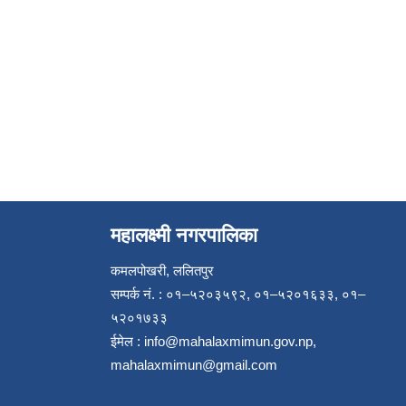
महालक्ष्मी नगरपालिका
कमलपोखरी, ललितपुर
सम्पर्क नं. : ०१–५२०३५९२, ०१–५२०१६३३, ०१–
५२०१७३३
ईमेल :
info@mahalaxmimun.gov.np
,
mahalaxmimun@gmail.com