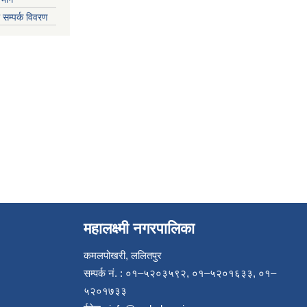
 सम्पर्क विवरण
महालक्ष्मी नगरपालिका
कमलपोखरी, ललितपुर
सम्पर्क नं. : ०१–५२०३५९२, ०१–५२०१६३३, ०१–
५२०१७३३