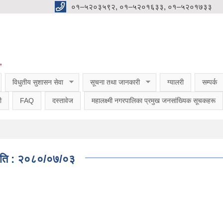
०१–५२०३५९२, ०१–५२०१६३३, ०१–५२०१७३३
”
विधुतीय सुशासन सेवा
सूचना तथा जानकारी
ग्यालरी
सम्पर्क
ी
FAQ
दस्तावेज
महालक्ष्मी नगरपालिका प्रमुख जनसांख्यिक सूचकहरू
 मिति : २०८०/०७/०३