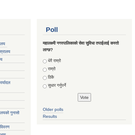
Poll
महालक्ष्मी नगरपालिकाको सेवा सुविधा तपाईलाई कस्तो
यालय
लाग्छ?
्त्रालय
लय
Choices
धेरै राम्रो
राम्रो
ठिकै
ार्यादल
सुधार गर्नुपर्ने
Older polls
्यालयको गुनासो
Results
 विवरण
िभाग