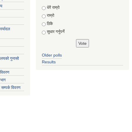
लय
Choices
धेरै राम्रो
राम्रो
ठिकै
ार्यादल
सुधार गर्नुपर्ने
Older polls
्यालयको गुनासो
Results
 विवरण
िभाग
 सम्पर्क विवरण