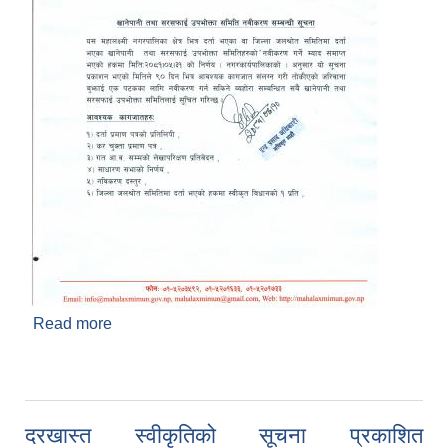
Read more
about खानेपानी तथा सरसफाई उपभोक्ता समिति नविकरण
सम्बन्धी सूचना प्रकाशित मिति २०८१/०६/१०
दरखास्त स्वीकृतिको सूचना प्रकाशित