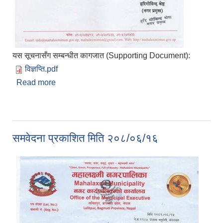
यस सूचनासँग सम्बन्धीत कागजात (Supporting Document):
विज्ञप्ति.pdf
Read more
about आपसी समन्वयमा सहयोग गर्ने सम्बन्धमा महालक्ष्मी
नगरपालिकाको जरुरी सूचना प्रकाशित मिति २०८१/०६/१६
समवेदना प्रकाशित मिति २०८/०६/१६