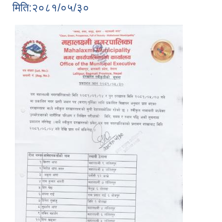
मिति:२०८१/०५/३०