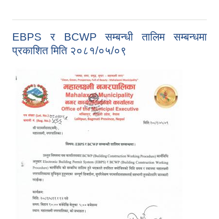
सूचना प्रथम पटक प्रकाशित मिति : २०८१/०५/१२
EBPS र BCWP सम्बन्धी तालिम सम्बन्धमा
प्रकाशित मिति २०८१/०५/०९