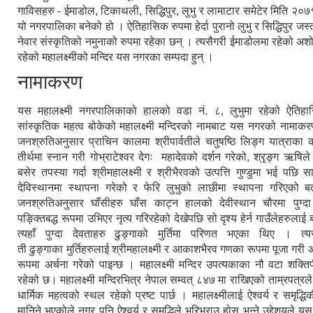
गाविसहरु - ईमाडोल, टिकाथली, सिद्धिपुर, लुभु र लामाटार समेटेर मिति २०
यो नगरपालिका बनेको हो । ऐतिहासिक रुपमा हेर्दा पुरानो लुभु र सिद्धिपुर जस
नेवार संस्कृतिको नमुनाको रुपमा रहेका छन् । त्यसैगरी ईमाडोलमा रहेको अशोक
रहेको महालक्ष्मीको मन्दिर यस नगरका सम्पदा हुन् ।
नामाकरण
यस महालक्ष्मी नगरपालिकाको हालको वडा नं. ८, लुभुमा रहेको ऐतिहास
सांस्कृतिक महत्व बोकेको महालक्ष्मी मन्दिरको नामबाट यस नगरको नामा
जनश्रुतिअनुसार प्राचिन कालमा श्रीपार्वतीले चतुषष्ठि लिङ्ग यात्राका क
तीर्थमा स्नान गरी गोभ्राटेश्वर देगः महादेवको दर्शन गरेको, श्रृङ्ग ऋषिले 
बसेर तपस्या गर्दा श्रीमहालक्ष्मी र श्रीभैरवको उत्पत्ति गुण्डुमा भई पछि स
देविस्थानमा स्थापना गरेको र फेरि लुभुको लाछीमा स्थापना गरिएको ब
जनश्रुतिअनुसार घाँसीहरु घाँस काट्न हालको देवीस्थान चौरमा पुग्दा ध
पङ्क्तिबद्ध रूपमा उभिएर नृत्य गरिरहेको देखेपछि सो दृश्य हेर्न गाउँलेहरुलाई
त्यहाँ पुग्दा देवताहरु ढुङ्गाको मुर्तिमा परिणत भएका थिए । त्य
ती ढुङ्गाका मुर्तिहरुलाई श्रीमहालक्ष्मी र आकाशभैरव गणका रूपमा पूजा गरी आ
रूपमा अर्चना गरेको पाइन्छ । महालक्ष्मी मन्दिर उपत्यकाका नौ वटा शक्ति
रहेको छ। महालक्ष्मी मन्दिरभित्र नेपाल सम्वत् ८४७ मा राखिएको ताम्रपत्र
धार्मिक महत्वको स्थल रहेको प्रष्ट पार्छ । महालक्ष्मीलाई ऐश्वर्य र समृद्ध
मानिने भएकोले नगर पनि ऐश्वर्य र समृद्धिले भरिभराउ होस् भन्ने उद्देशयले