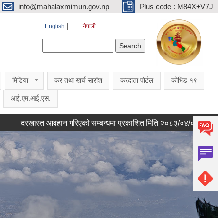
info@mahalaxmimun.gov.np
Plus code : M84X+V7J
English
नेपाली
Search form
Search
मिडिया
कर तथा खर्च सारांश
करदाता पोर्टल
कोभिड १९
आई.एम.आई.एस.
ास्त आवहान गरिएको सम्बन्धमा प्रकाशित मिति २०८३/०४/०७
सरुवा सहमत