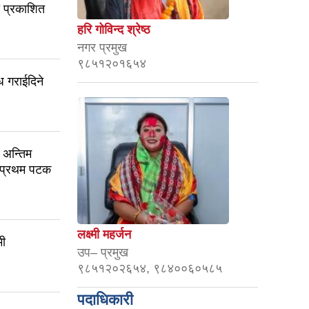
 प्रकाशित
हरि गोविन्द श्रेष्ठ
नगर प्रमुख
९८५१२०१६५४
ध गराईदिने
 अन्तिम
! प्रथम पटक
लक्ष्मी महर्जन
मी
उप– प्रमुख
९८५१२०२६५४, ९८४००६०५८५
पदाधिकारी