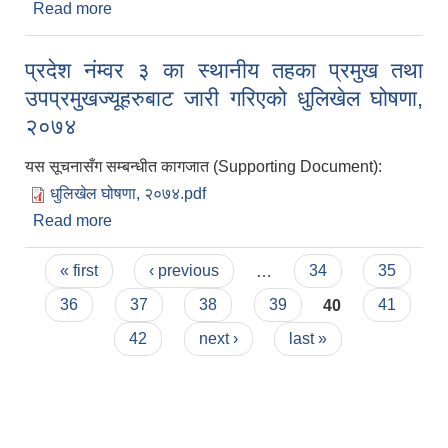
Read more
about महालक्ष्मी नगरपालिका अन्तर्गत भवन निर्माण स्विकृती
कार्यविधि
प्रदेश नंम्वर ३ का स्थानीय तहका प्रमुख तथा
उपप्रमुखज्यूहरुबाट जारी गरिएको धुलिखेल घोषणा,
२०७४
यस सूचनासँग सम्बन्धीत कागजात (Supporting Document):
धुलिखेल घोषणा, २०७४.pdf
Read more
about प्रदेश नंम्वर ३ का स्थानीय तहका प्रमुख तथा
उपप्रमुखज्यूहरुबाट जारी गरिएको धुलिखेल घोषणा, २०७४
Pages
« first
‹ previous
…
34
35
36
37
38
39
40
41
42
next ›
last »